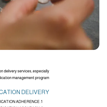
n delivery services, especially
edication management program.
ATION DELIVERY ?
DICATION ADHERENCE